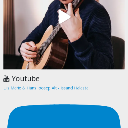
Youtube
Liis Marie & Hans Joosep Alt - Issand Halasta