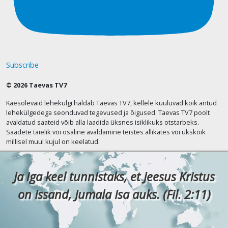
Subscribe
© 2026 Taevas TV7
Käesolevaid lehekülgi haldab Taevas TV7, kellele kuuluvad kõik antud
lehekülgedega seonduvad tegevused ja õigused. Taevas TV7 poolt
avaldatud saateid võib alla laadida üksnes isiklikuks otstarbeks.
Saadete täielik või osaline avaldamine teistes allikates või ükskõik
millisel muul kujul on keelatud.
Ja iga keel tunnistaks, et Jeesus Kristus
on Issand, Jumala Isa auks. (Fil. 2:11)