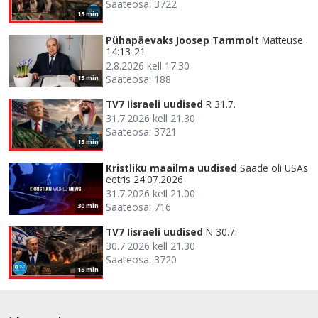
Saateosa: 3722
15 min
Pühapäevaks Joosep Tammolt
Matteuse
14:13-21
2.8.2026 kell 17.30
Saateosa: 188
15 min
TV7 Iisraeli uudised
R 31.7.
31.7.2026 kell 21.30
Saateosa: 3721
15 min
Kristliku maailma uudised
Saade oli USAs
eetris 24.07.2026
31.7.2026 kell 21.00
Saateosa: 716
30 min
TV7 Iisraeli uudised
N 30.7.
30.7.2026 kell 21.30
Saateosa: 3720
15 min