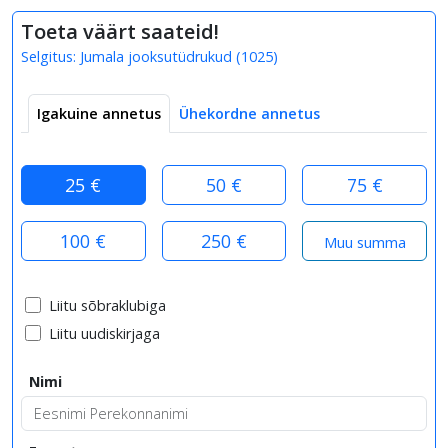
Toeta väärt saateid!
Selgitus:
Jumala jooksutüdrukud
(
1025
)
Igakuine annetus
Ühekordne annetus
25 €
50 €
75 €
100 €
250 €
Liitu sõbraklubiga
Liitu uudiskirjaga
Nimi