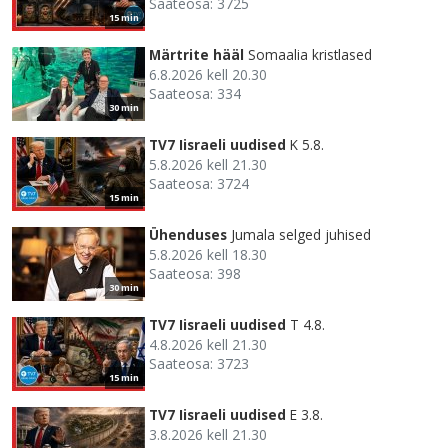
Saateosa: 3725
15 min
Märtrite hääl
Somaalia kristlased
6.8.2026 kell 20.30
Saateosa: 334
30 min
TV7 Iisraeli uudised
K 5.8.
5.8.2026 kell 21.30
Saateosa: 3724
15 min
Ühenduses
Jumala selged juhised
5.8.2026 kell 18.30
Saateosa: 398
30 min
TV7 Iisraeli uudised
T 4.8.
4.8.2026 kell 21.30
Saateosa: 3723
15 min
TV7 Iisraeli uudised
E 3.8.
3.8.2026 kell 21.30