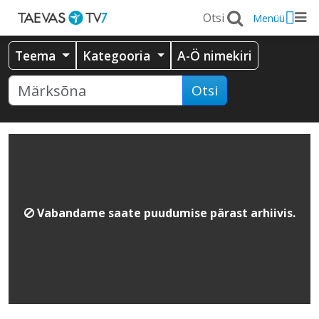
Menüü
Teema
Kategooria
A-Ö nimekiri
Otsi
Vabandame saate puudumise pärast arhiivis.