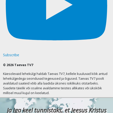
Subscribe
© 2026 Taevas TV7
Käesolevaid lehekülgi haldab Taevas TV7, kellele kuuluvad kõik antud
lehekülgedega seonduvad tegevused ja õigused. Taevas TV7 poolt
avaldatud saateid võib alla laadida üksnes isiklikuks otstarbeks.
Saadete täielik või osaline avaldamine teistes allikates või ükskõik
millisel muul kujul on keelatud.
Ja iga keel tunnistaks, et Jeesus Kristus