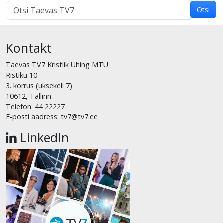
Otsi
Otsi
märksõnaga:
Kontakt
Taevas TV7 Kristlik Ühing MTÜ
Ristiku 10
3. korrus (uksekell 7)
10612, Tallinn
Telefon: 44 22227
E-posti aadress: tv7@tv7.ee
LinkedIn