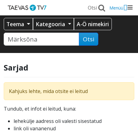
Menüü
Teema
Kategooria
A-Ö nimekiri
Otsi
Sarjad
Kahjuks lehte, mida otsite ei leitud
Tundub, et infot ei leitud, kuna:
lehekülje aadress oli valesti sisestatud
link oli vananenud