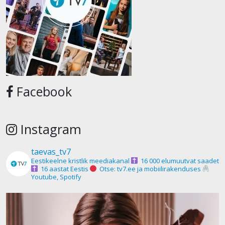
Facebook
Instagram
taevas_tv7
Eestikeelne kristlik meediakanal
16 000 elumuutvat saadet
16 aastat Eestis
Otse: tv7.ee ja mobiilirakenduses
Youtube, Spotify