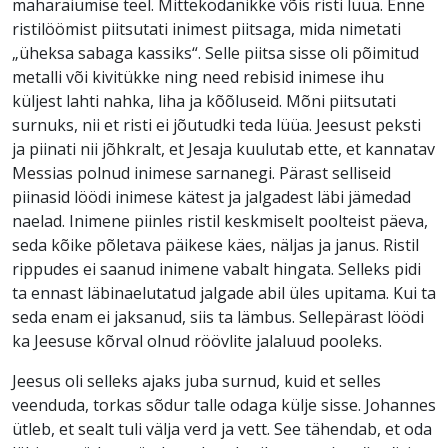
maharaiumise teel. Mittekodanikke võis risti lüüa. Enne
ristilöömist piitsutati inimest piitsaga, mida nimetati
„üheksa sabaga kassiks“. Selle piitsa sisse oli põimitud
metalli või kivitükke ning need rebisid inimese ihu
küljest lahti nahka, liha ja kõõluseid. Mõni piitsutati
surnuks, nii et risti ei jõutudki teda lüüa. Jeesust peksti
ja piinati nii jõhkralt, et Jesaja kuulutab ette, et kannatav
Messias polnud inimese sarnanegi. Pärast selliseid
piinasid löödi inimese kätest ja jalgadest läbi jämedad
naelad. Inimene piinles ristil keskmiselt poolteist päeva,
seda kõike põletava päikese käes, näljas ja janus. Ristil
rippudes ei saanud inimene vabalt hingata. Selleks pidi
ta ennast läbinaelutatud jalgade abil üles upitama. Kui ta
seda enam ei jaksanud, siis ta lämbus. Sellepärast löödi
ka Jeesuse kõrval olnud röövlite jalaluud pooleks.
Jeesus oli selleks ajaks juba surnud, kuid et selles
veenduda, torkas sõdur talle odaga külje sisse. Johannes
ütleb, et sealt tuli välja verd ja vett. See tähendab, et oda