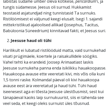
läbistas südame ümber oleva kotikese,
pericardium
’i, ja
tungis südamesse. Jeesus oli surnud. Hukkamist
teostasid asjatundjad ning tunnistasid Ta surnuks.
Ristilöömisest ei väljunud keegi elusalt. Isegi 1. sajandi
mittekristlikud ajaloolised allikad (Josephus, Tacitus,
Babüloonia Süneedrium) kinnitavad fakti, et Jeesus suri.
Jeesuse haud oli tühi
Harilikult ei lubatud ristilööduid matta, vaid surnukehad
visati prügimäele, koertele ja raisakullidele söögiks.
Vahel tehti ka erandeid. Joosep Arimaatiast laskis
Jeesuse surnukeha panna enda isiklikku hauakoopasse.
Hauakoopa avause ette veeretati kivi, mis võis olla kuni
1,5 tonni raske. Kolmandal päeval oli kivi hauakoopa
avause eest ära veeretatud ja haud tühi. Tühi haud
iseenesest aga ei tõesta Jeesuse ülestõusmist, sest kui
tänapäeval kaoks laip surnukuurist, siis ei tähenda see
veel seda, et keegi oleks surnuist üles tõusnud.