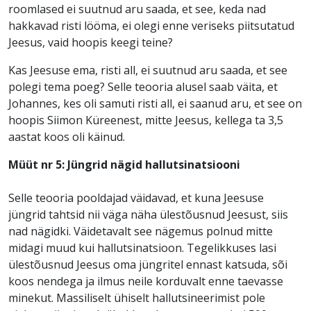
roomlased ei suutnud aru saada, et see, keda nad
hakkavad risti lööma, ei olegi enne veriseks piitsutatud
Jeesus, vaid hoopis keegi teine?
Kas Jeesuse ema, risti all, ei suutnud aru saada, et see
polegi tema poeg? Selle teooria alusel saab väita, et
Johannes, kes oli samuti risti all, ei saanud aru, et see on
hoopis Siimon Küreenest, mitte Jeesus, kellega ta 3,5
aastat koos oli käinud.
Müüt nr 5: Jüngrid nägid hallutsinatsiooni
Selle teooria pooldajad väidavad, et kuna Jeesuse
jüngrid tahtsid nii väga näha ülestõusnud Jeesust, siis
nad nägidki. Väidetavalt see nägemus polnud mitte
midagi muud kui hallutsinatsioon. Tegelikkuses lasi
ülestõusnud Jeesus oma jüngritel ennast katsuda, sõi
koos nendega ja ilmus neile korduvalt enne taevasse
minekut. Massiliselt ühiselt hallutsineerimist pole