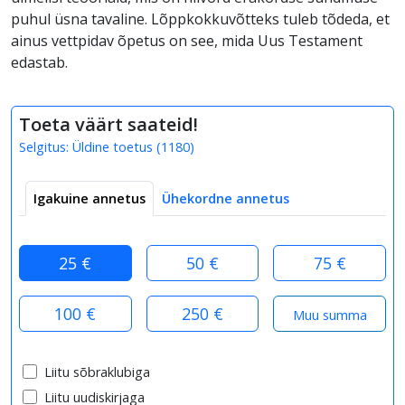
puhul üsna tavaline. Lõppkokkuvõtteks tuleb tõdeda, et
ainus vettpidav õpetus on see, mida Uus Testament
edastab.
Toeta väärt saateid!
Selgitus:
Üldine toetus
(
1180
)
Igakuine annetus
Ühekordne annetus
25 €
50 €
75 €
100 €
250 €
Liitu sõbraklubiga
Liitu uudiskirjaga