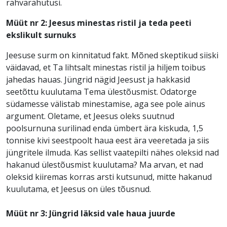
rahvarahutusi.
Müüt nr 2: Jeesus minestas ristil ja teda peeti
ekslikult surnuks
Jeesuse surm on kinnitatud fakt. Mõned skeptikud siiski
väidavad, et Ta lihtsalt minestas ristil ja hiljem toibus
jahedas hauas. Jüngrid nägid Jeesust ja hakkasid
seetõttu kuulutama Tema ülestõusmist. Odatorge
südamesse välistab minestamise, aga see pole ainus
argument. Oletame, et Jeesus oleks suutnud
poolsurnuna surilinad enda ümbert ära kiskuda, 1,5
tonnise kivi seestpoolt haua eest ära veeretada ja siis
jüngritele ilmuda. Kas sellist vaatepilti nähes oleksid nad
hakanud ülestõusmist kuulutama? Ma arvan, et nad
oleksid kiiremas korras arsti kutsunud, mitte hakanud
kuulutama, et Jeesus on üles tõusnud.
Müüt nr 3: Jüngrid läksid vale haua juurde