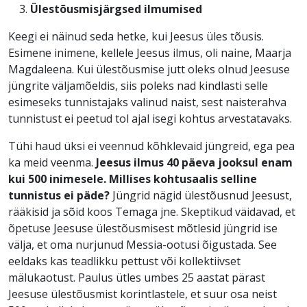
Ülestõusmisjärgsed ilmumised
Keegi ei näinud seda hetke, kui Jeesus üles tõusis.
Esimene inimene, kellele Jeesus ilmus, oli naine, Maarja
Magdaleena. Kui ülestõusmise jutt oleks olnud Jeesuse
jüngrite väljamõeldis, siis poleks nad kindlasti selle
esimeseks tunnistajaks valinud naist, sest naisterahva
tunnistust ei peetud tol ajal isegi kohtus arvestatavaks.
Tühi haud üksi ei veennud kõhklevaid jüngreid, ega pea
ka meid veenma.
Jeesus ilmus 40 päeva jooksul enam
kui 500 inimesele. Millises kohtusaalis selline
tunnistus ei päde?
Jüngrid nägid ülestõusnud Jeesust,
rääkisid ja sõid koos Temaga jne. Skeptikud väidavad, et
õpetuse Jeesuse ülestõusmisest mõtlesid jüngrid ise
välja, et oma nurjunud Messia-ootusi õigustada. See
eeldaks kas teadlikku pettust või kollektiivset
mälukaotust. Paulus ütles umbes 25 aastat pärast
Jeesuse ülestõusmist korintlastele, et suur osa neist