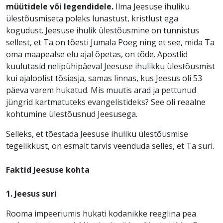
müütidele või legendidele.
Ilma Jeesuse ihuliku
ülestõusmiseta poleks lunastust, kristlust ega
kogudust. Jeesuse ihulik ülestõusmine on tunnistus
sellest, et Ta on tõesti Jumala Poeg ning et see, mida Ta
oma maapealse elu ajal õpetas, on tõde. Apostlid
kuulutasid nelipühipäeval Jeesuse ihulikku ülestõusmist
kui ajaloolist tõsiasja, samas linnas, kus Jeesus oli 53
päeva varem hukatud. Mis muutis arad ja pettunud
jüngrid kartmatuteks evangelistideks? See oli reaalne
kohtumine ülestõusnud Jeesusega.
Selleks, et tõestada Jeesuse ihuliku ülestõusmise
tegelikkust, on esmalt tarvis veenduda selles, et Ta suri.
Faktid Jeesuse kohta
1. Jeesus suri
Rooma impeeriumis hukati kodanikke reeglina pea