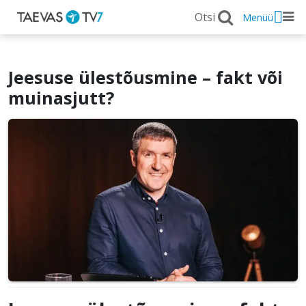
Menüü
Jeesuse ülestõusmine – fakt või
muinasjutt?