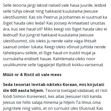
Selle teooria järgi läksid naised vale haua juurde, leidsid
selle tühja olevat ning hakkasid kuulutama Jeesuse
ülestõusmist. Kas siis Peetrus ja Johannes ei suutnud ka
õiget hauda üles leida? Kas Joosep Arimaatiast unustas
ära, kus see haud oli? Miks keegi siis õiget hauda üles ei
leidnud? Kui jüngrid hakkasid kuulutama Jeesuse
ülestõusmist, siis oleks ju nende väite väga lihtsalt
saanud ümber lükata. Keegi oleks võinud juhtida nende
tähelepanu sellele, et õige haud on kuskil mujal ja
surnukeha endiselt hauas. Kahtlemata oleks noor
usuliikumine selle tagajärjel lõplikult kokku varisenud.
Müüt nr 4: Ristil oli vale mees
Seda teooriat levitab näiteks Koraan, mis kirjutati
üle 600 aasta hiljem.
Teooria toetajad väidavad, et risti
löödi Siimon Küreenest, kes aitas Jeesusel risti kanda.
Jeesus ise hiilis salaja minema ja hiljem Ta ilmus oma
jüngritele ning väitis, et on surnuist üles tõusnud. Kas