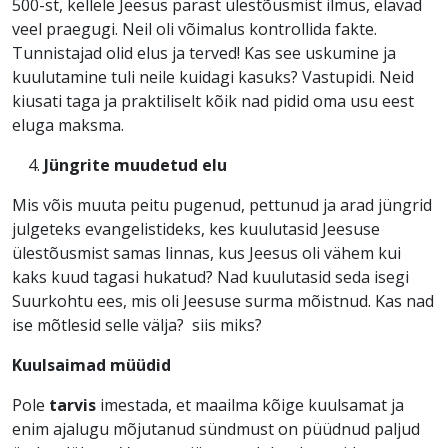
500-st, kellele Jeesus pärast ülestõusmist ilmus, elavad
veel praegugi. Neil oli võimalus kontrollida fakte.
Tunnistajad olid elus ja terved! Kas see uskumine ja
kuulutamine tuli neile kuidagi kasuks? Vastupidi. Neid
kiusati taga ja praktiliselt kõik nad pidid oma usu eest
eluga maksma.
Jüngrite muudetud elu
Mis võis muuta peitu pugenud, pettunud ja arad jüngrid
julgeteks evangelistideks, kes kuulutasid Jeesuse
ülestõusmist samas linnas, kus Jeesus oli vähem kui
kaks kuud tagasi hukatud? Nad kuulutasid seda isegi
Suurkohtu ees, mis oli Jeesuse surma mõistnud. Kas nad
ise mõtlesid selle välja? siis miks?
Kuulsaimad müüdid
Pole
tarvis
imestada, et maailma kõige kuulsamat ja
enim ajalugu mõjutanud sündmust on püüdnud paljud