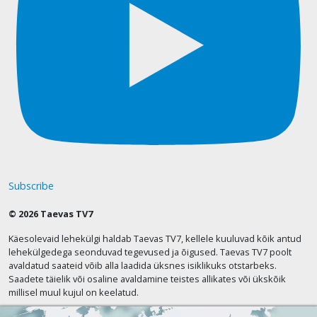
Subscribe
© 2026 Taevas TV7
Käesolevaid lehekülgi haldab Taevas TV7, kellele kuuluvad kõik antud
lehekülgedega seonduvad tegevused ja õigused. Taevas TV7 poolt
avaldatud saateid võib alla laadida üksnes isiklikuks otstarbeks.
Saadete täielik või osaline avaldamine teistes allikates või ükskõik
millisel muul kujul on keelatud.