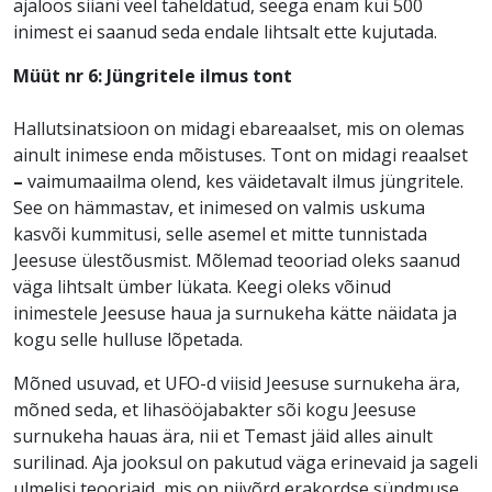
ajaloos siiani veel täheldatud, seega enam kui 500
inimest ei saanud seda endale lihtsalt ette kujutada.
Müüt nr 6: Jüngritele ilmus tont
Hallutsinatsioon on midagi ebareaalset, mis on olemas
ainult inimese enda mõistuses. Tont on midagi reaalset
–
vaimumaailma olend, kes väidetavalt ilmus jüngritele.
See on hämmastav, et inimesed on valmis uskuma
kasvõi kummitusi, selle asemel et mitte tunnistada
Jeesuse ülestõusmist. Mõlemad teooriad oleks saanud
väga lihtsalt ümber lükata. Keegi oleks võinud
inimestele Jeesuse haua ja surnukeha kätte näidata ja
kogu selle hulluse lõpetada.
Mõned usuvad, et UFO-d viisid Jeesuse surnukeha ära,
mõned seda, et lihasööjabakter sõi kogu Jeesuse
surnukeha hauas ära, nii et Temast jäid alles ainult
surilinad. Aja jooksul on pakutud väga erinevaid ja sageli
ulmelisi teooriaid, mis on niivõrd erakordse sündmuse