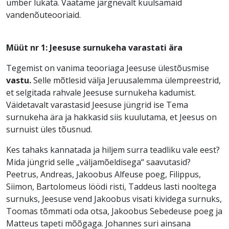
ümber lükata. Vaatame järgnevalt kuulsamaid
vandenõuteooriaid.
Müüt nr 1: Jeesuse surnukeha varastati ära
Tegemist on vanima teooriaga Jeesuse ülestõusmise
vastu.
Selle mõtlesid välja Jeruusalemma ülempreestrid,
et selgitada rahvale Jeesuse surnukeha kadumist.
Väidetavalt varastasid Jeesuse jüngrid ise Tema
surnukeha ära ja hakkasid siis kuulutama, et Jeesus on
surnuist üles tõusnud.
Kes tahaks kannatada ja hiljem surra teadliku vale eest?
Mida jüngrid selle „väljamõeldisega“ saavutasid?
Peetrus, Andreas, Jakoobus Alfeuse poeg, Filippus,
Siimon, Bartolomeus löödi risti, Taddeus lasti nooltega
surnuks, Jeesuse vend Jakoobus visati kividega surnuks,
Toomas tõmmati oda otsa, Jakoobus Sebedeuse poeg ja
Matteus tapeti mõõgaga. Johannes suri ainsana