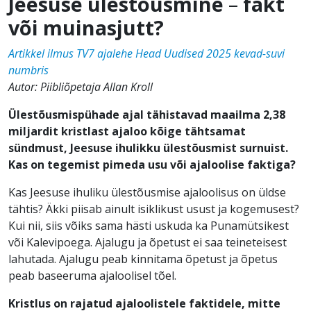
Jeesuse ülestõusmine
–
fakt
või muinasjutt?
Artikkel ilmus TV7 ajalehe Head Uudised 2025 kevad-suvi
numbris
Autor: Piibliõpetaja Allan Kroll
Ülestõusmispühade ajal tähistavad maailma 2,38
miljardit kristlast ajaloo kõige tähtsamat
sündmust, Jeesuse ihulikku ülestõusmist surnuist.
Kas on tegemist pimeda usu või ajaloolise faktiga?
Kas Jeesuse ihuliku ülestõusmise ajaloolisus on üldse
tähtis? Äkki piisab ainult isiklikust usust ja kogemusest?
Kui nii, siis võiks sama hästi uskuda ka Punamütsikest
või Kalevipoega. Ajalugu ja õpetust ei saa teineteisest
lahutada. Ajalugu peab kinnitama õpetust ja õpetus
peab baseeruma ajaloolisel tõel.
Kristlus on rajatud ajaloolistele faktidele, mitte