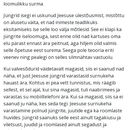
loomulikku surma.
Jüngrid isegi ei uskunud Jeesuse ülestõusmist, mistõttu
on alusetu väita, et nad inimeste teadlikuks
eksitamiseks ise selle loo välja mõtlesid. See ei klapi ka
jüngrite iseloomuga, sest enne olid nad kartuses oma
elu pärast ennast ära peitnud, aga hiljem olid valmis
selle õpetuse eest surema. Seega pole teooria eriti
veenev ning pealegi on selles silmnähtav vastuolu.
Kui valvesõdurid väidetavalt magasid, siis ei saanud nad
näha, et just Jeesuse jüngrid varastasid surnukeha
hauast ära. Kohtus ei pea vett tunnistus, mis räägib
sellest, et sel ajal, kui sina magasid, tuli naabrimees ja
varastas su mobiiltelefoni ära. Kui sa magasid, siis sa ei
saanud ju näha, kes seda tegi. Jeesuse surnukeha
varastamine polnud jüngrite, juutide ega ka roomlaste
huvides. Jüngrid saanuks selle eest ainult tagakiusu ja
viletsust, juudid ja roomlased ainult segadust ja