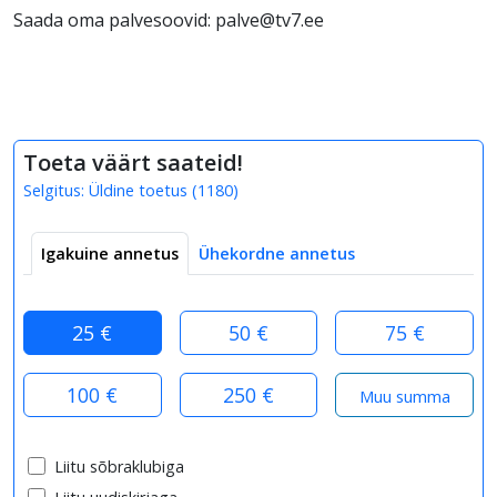
Saada oma palvesoovid: palve@tv7.ee
Toeta väärt saateid!
Selgitus:
Üldine toetus
(
1180
)
Igakuine annetus
Ühekordne annetus
25 €
50 €
75 €
100 €
250 €
Liitu sõbraklubiga