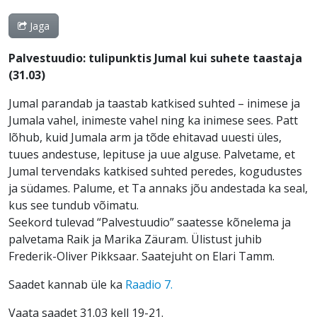
Jaga
Palvestuudio: tulipunktis Jumal kui suhete taastaja
(31.03)
Jumal parandab ja taastab katkised suhted – inimese ja
Jumala vahel, inimeste vahel ning ka inimese sees. Patt
lõhub, kuid Jumala arm ja tõde ehitavad uuesti üles,
tuues andestuse, lepituse ja uue alguse. Palvetame, et
Jumal tervendaks katkised suhted peredes, kogudustes
ja südames. Palume, et Ta annaks jõu andestada ka seal,
kus see tundub võimatu.
Seekord tulevad “Palvestuudio” saatesse kõnelema ja
palvetama Raik ja Marika Zäuram. Ülistust juhib
Frederik-Oliver Pikksaar. Saatejuht on Elari Tamm.
Saadet kannab üle ka
Raadio 7.
Vaata saadet 31.03 kell 19-21.