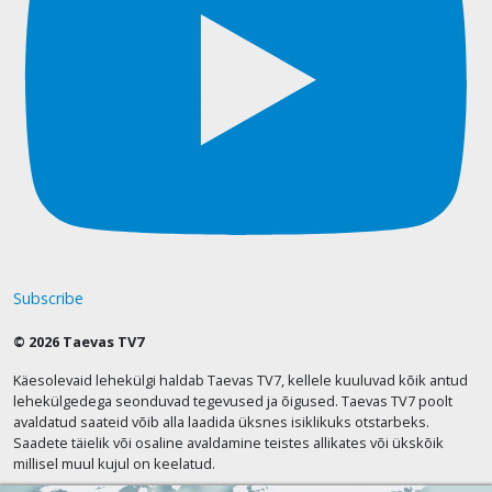
Subscribe
© 2026 Taevas TV7
Käesolevaid lehekülgi haldab Taevas TV7, kellele kuuluvad kõik antud
lehekülgedega seonduvad tegevused ja õigused. Taevas TV7 poolt
avaldatud saateid võib alla laadida üksnes isiklikuks otstarbeks.
Saadete täielik või osaline avaldamine teistes allikates või ükskõik
millisel muul kujul on keelatud.