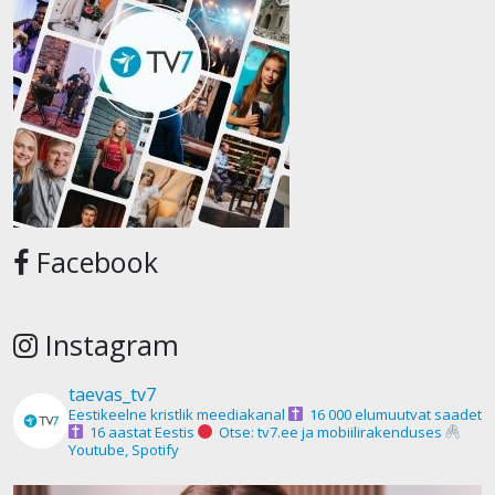
Facebook
Instagram
taevas_tv7
Eestikeelne kristlik meediakanal
16 000 elumuutvat saadet
16 aastat Eestis
Otse: tv7.ee ja mobiilirakenduses
Youtube, Spotify