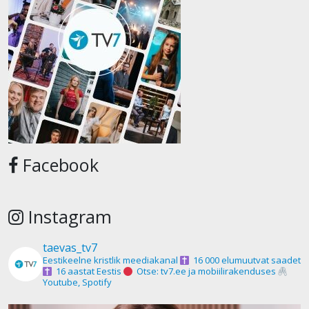
Facebook
Instagram
taevas_tv7
Eestikeelne kristlik meediakanal
16 000 elumuutvat saadet
16 aastat Eestis
Otse: tv7.ee ja mobiilirakenduses
Youtube, Spotify