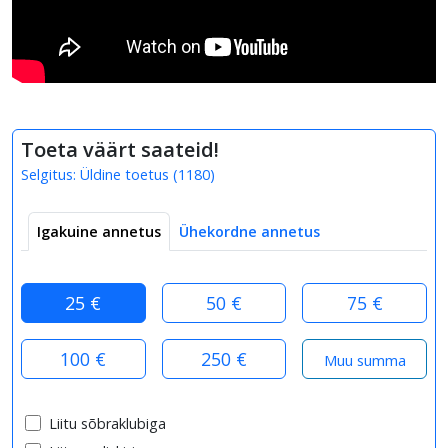
Toeta väärt saateid!
Selgitus:
Üldine toetus
(
1180
)
Igakuine annetus
Ühekordne annetus
25 €
50 €
75 €
100 €
250 €
Liitu sõbraklubiga