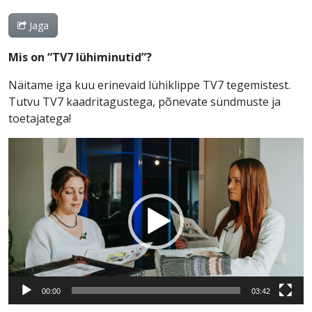
Jaga
Mis on “TV7 lühiminutid”?
Näitame iga kuu erinevaid lühiklippe TV7 tegemistest.
Tutvu TV7 kaadritagustega, põnevate sündmuste ja
toetajatega!
Videoesitaja
00:00
03:42