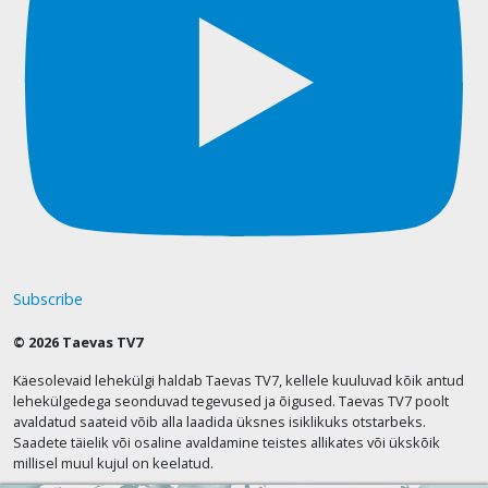
Subscribe
© 2026 Taevas TV7
Käesolevaid lehekülgi haldab Taevas TV7, kellele kuuluvad kõik antud
lehekülgedega seonduvad tegevused ja õigused. Taevas TV7 poolt
avaldatud saateid võib alla laadida üksnes isiklikuks otstarbeks.
Saadete täielik või osaline avaldamine teistes allikates või ükskõik
millisel muul kujul on keelatud.