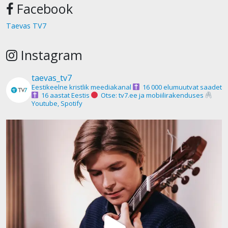
Facebook
Taevas TV7
Instagram
taevas_tv7
Eestikeelne kristlik meediakanal
16 000 elumuutvat saadet
16 aastat Eestis
Otse: tv7.ee ja mobiilirakenduses
Youtube, Spotify