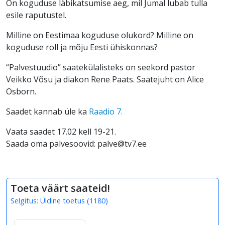
On koguduse läbikatsumise aeg, mil Jumal lubab tulla
esile raputustel.
Milline on Eestimaa koguduse olukord? Milline on
koguduse roll ja mõju Eesti ühiskonnas?
“Palvestuudio” saatekülalisteks on seekord pastor
Veikko Võsu ja diakon Rene Paats. Saatejuht on Alice
Osborn.
Saadet kannab üle ka
Raadio 7.
Vaata saadet 17.02 kell 19-21.
Saada oma palvesoovid: palve@tv7.ee
Toeta väärt saateid!
Selgitus:
Üldine toetus
(
1180
)