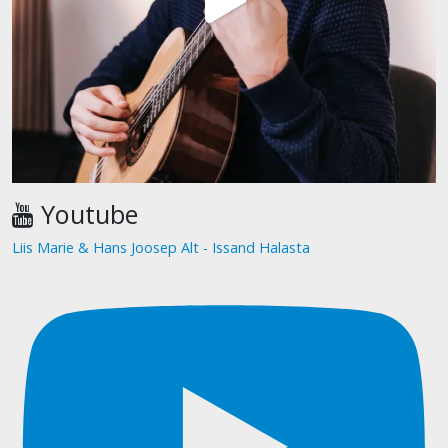
Youtube
Liis Marie & Hans Joosep Alt - Issand Halasta