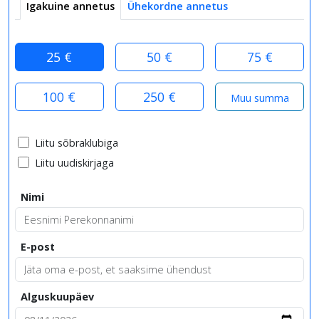
Igakuine annetus
Ühekordne annetus
25 €
50 €
75 €
100 €
250 €
Liitu sõbraklubiga
Liitu uudiskirjaga
Nimi
E-post
Alguskuupäev