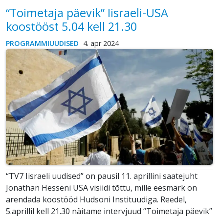
“Toimetaja päevik” Iisraeli-USA
koostööst 5.04 kell 21.30
PROGRAMMIUUDISED
4. apr 2024
“TV7 Iisraeli uudised” on pausil 11. aprillini saatejuht
Jonathan Hesseni USA visiidi tõttu, mille eesmärk on
arendada koostööd Hudsoni Instituudiga. Reedel,
5.aprillil kell 21.30 näitame intervjuud “Toimetaja päevik”