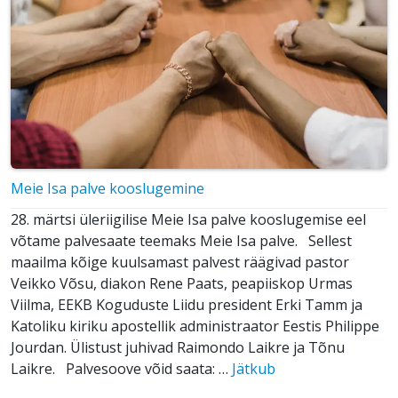
Meie Isa palve kooslugemine
28. märtsi üleriigilise Meie Isa palve kooslugemise eel
võtame palvesaate teemaks Meie Isa palve. Sellest
maailma kõige kuulsamast palvest räägivad pastor
Veikko Võsu, diakon Rene Paats, peapiiskop Urmas
Viilma, EEKB Koguduste Liidu president Erki Tamm ja
Katoliku kiriku apostellik administraator Eestis Philippe
Jourdan. Ülistust juhivad Raimondo Laikre ja Tõnu
Laikre. Palvesoove võid saata: …
Jätkub