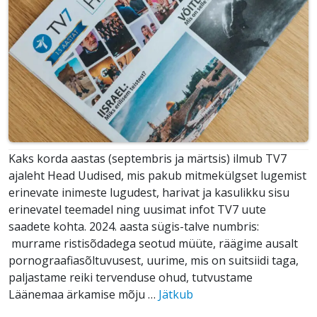
Kaks korda aastas (septembris ja märtsis) ilmub TV7
ajaleht Head Uudised, mis pakub mitmekülgset lugemist
erinevate inimeste lugudest, harivat ja kasulikku sisu
erinevatel teemadel ning uusimat infot TV7 uute
saadete kohta. 2024. aasta sügis-talve numbris:
murrame ristisõdadega seotud müüte, räägime ausalt
pornograafiasõltuvusest, uurime, mis on suitsiidi taga,
paljastame reiki tervenduse ohud, tutvustame
Läänemaa ärkamise mõju …
Jätkub