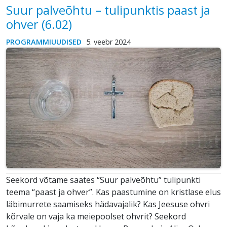
Suur palveõhtu – tulipunktis paast ja
ohver (6.02)
PROGRAMMIUUDISED
5. veebr 2024
Seekord võtame saates “Suur palveõhtu” tulipunkti
teema “paast ja ohver”. Kas paastumine on kristlase elus
läbimurrete saamiseks hädavajalik? Kas Jeesuse ohvri
kõrvale on vaja ka meiepoolset ohvrit? Seekord