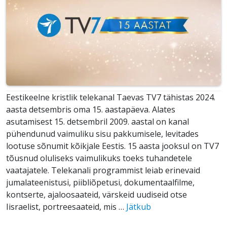
Eestikeelne kristlik telekanal Taevas TV7 tähistas 2024.
aasta detsembris oma 15. aastapäeva. Alates
asutamisest 15. detsembril 2009. aastal on kanal
pühendunud vaimuliku sisu pakkumisele, levitades
lootuse sõnumit kõikjale Eestis. 15 aasta jooksul on TV7
tõusnud oluliseks vaimulikuks toeks tuhandetele
vaatajatele. Telekanali programmist leiab erinevaid
jumalateenistusi, piibliõpetusi, dokumentaalfilme,
kontserte, ajaloosaateid, värskeid uudiseid otse
Iisraelist, portreesaateid, mis …
Jätkub