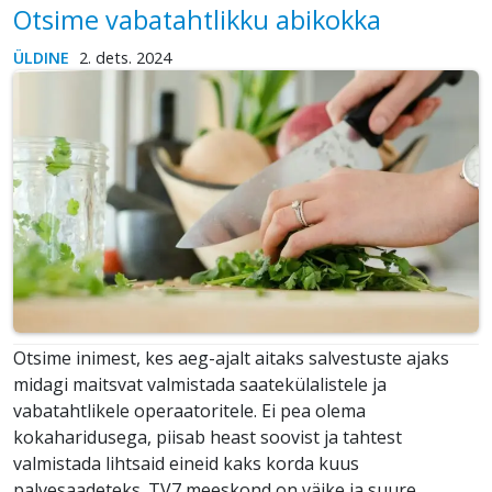
Otsime vabatahtlikku abikokka
ÜLDINE
2. dets. 2024
Otsime inimest, kes aeg-ajalt aitaks salvestuste ajaks
midagi maitsvat valmistada saatekülalistele ja
vabatahtlikele operaatoritele. Ei pea olema
kokaharidusega, piisab heast soovist ja tahtest
valmistada lihtsaid eineid kaks korda kuus
palvesaadeteks. TV7 meeskond on väike ja suure