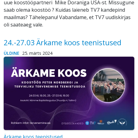
uue koostööpartneri Mike Doraniga USA-st. Missugune
saab olema koostöö ? Kuidas laieneb TV7 kandepind
maailmas? Tähelepanu! Vabandame, et TV7 uudiskirjas
oli saateaeg vale.
24.-27.03 Ärkame koos teenistused
ÜLDINE
25. märts 2024
Ärkame koos teenistused