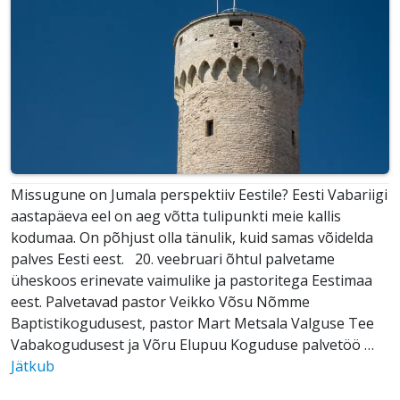
Missugune on Jumala perspektiiv Eestile? Eesti Vabariigi
aastapäeva eel on aeg võtta tulipunkti meie kallis
kodumaa. On põhjust olla tänulik, kuid samas võidelda
palves Eesti eest. 20. veebruari õhtul palvetame
üheskoos erinevate vaimulike ja pastoritega Eestimaa
eest. Palvetavad pastor Veikko Võsu Nõmme
Baptistikogudusest, pastor Mart Metsala Valguse Tee
Vabakogudusest ja Võru Elupuu Koguduse palvetöö …
Jätkub