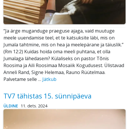
“Ja ärge muganduge praeguse ajaga, vaid muutuge
meele uuendamise teel, et te katsuksite läbi, mis on
Jumala tahtmine, mis on hea ja meelepärane ja täiuslik.”
(Rm 12:2) Kuidas hoida oma meeli puhtana, et olla
Jumalaga lähedasem? Külaliseks on pastor Tõnis
Roosima ja Aili Roosimaa Mosaiik Kogudusest. Ülistavad
Anneli Rand, Signe Helemaa, Rauno Rüütelmaa.
Palvetame selle …
Jätkub
TV7 tähistas 15. sünnipäeva
ÜLDINE
11. dets. 2024