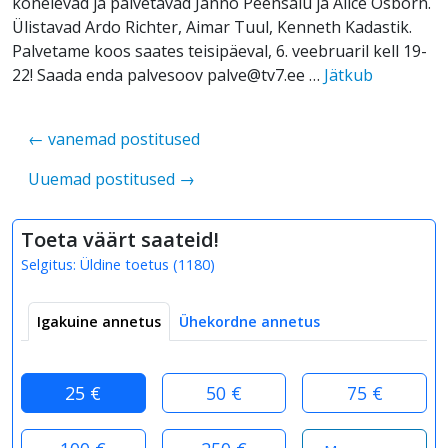
kõnelevad ja palvetavad Janno Peensalu ja Alice Osborn.
Ülistavad Ardo Richter, Aimar Tuul, Kenneth Kadastik.
Palvetame koos saates teisipäeval, 6. veebruaril kell 19-
22! Saada enda palvesoov palve@tv7.ee …
Jätkub
← vanemad postitused
Uuemad postitused →
Toeta väärt saateid!
Selgitus:
Üldine toetus
(
1180
)
Igakuine annetus
Ühekordne annetus
25 €
50 €
75 €