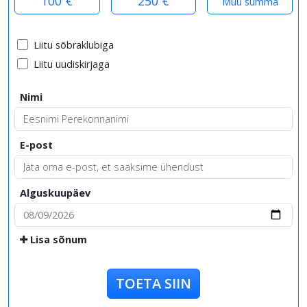
100 €
250 €
Liitu sõbraklubiga
Liitu uudiskirjaga
Nimi
E-post
Alguskuupäev
Lisa sõnum
TOETA SIIN