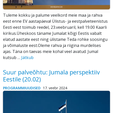
Tuleme kokku ja palume veelkord meie maa ja rahva
eest enne EV aastapäeva! Ülistus- ja eestpalveteenistus
Eesti eest toimub reedel, 23.veebruaril, kell 19.00 Kaarli
kirikus.Üheskoos täname Jumalat kõigi Eestis vabalt
elatud aastate eest ning ülistame Teda rohke soosingu
ja võimaluste eest.Oleme rahva ja riigina murdelises
ajas. Täna on taevas meie kohal veel avatud. Jumal
kutsub …
Jätkub
Suur palveõhtu: Jumala perspektiiv
Eestile (20.02)
PROGRAMMIUUDISED
17. veebr 2024