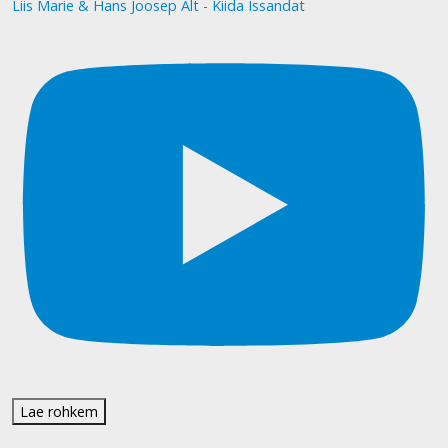
Liis Marie & Hans Joosep Alt - Kiida Issandat
Lae rohkem