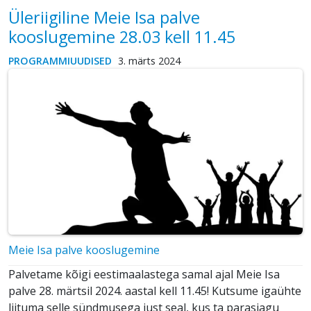
Üleriigiline Meie Isa palve
kooslugemine 28.03 kell 11.45
PROGRAMMIUUDISED
3. märts 2024
Meie Isa palve kooslugemine
Palvetame kõigi eestimaalastega samal ajal Meie Isa
palve 28. märtsil 2024. aastal kell 11.45! Kutsume igaühte
liituma selle sündmusega just seal, kus ta parasjagu