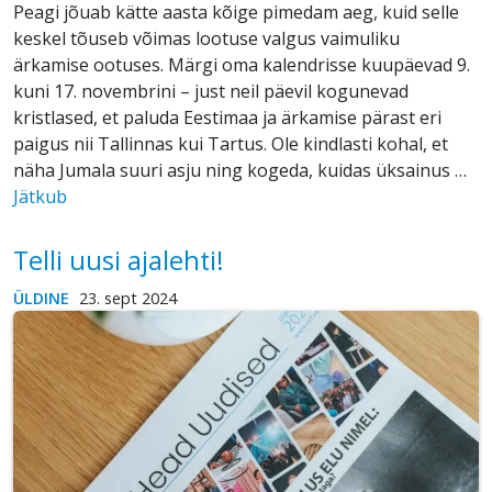
Peagi jõuab kätte aasta kõige pimedam aeg, kuid selle
keskel tõuseb võimas lootuse valgus vaimuliku
ärkamise ootuses. Märgi oma kalendrisse kuupäevad 9.
kuni 17. novembrini – just neil päevil kogunevad
kristlased, et paluda Eestimaa ja ärkamise pärast eri
paigus nii Tallinnas kui Tartus. Ole kindlasti kohal, et
näha Jumala suuri asju ning kogeda, kuidas üksainus …
Jätkub
Telli uusi ajalehti!
ÜLDINE
23. sept 2024