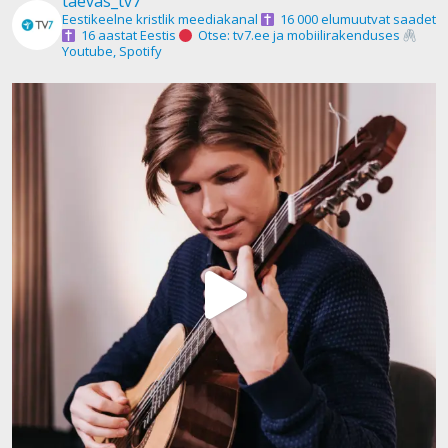
taevas_tv7
Eestikeelne kristlik meediakanal
16 000 elumuutvat saadet
16 aastat Eestis
Otse: tv7.ee ja mobiilirakenduses
Youtube, Spotify