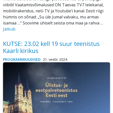
viibib! Vaatamisvõimalused ON Taevas TV7 telekanal,
mobiilirakendus, neti-TV ja Youtube’i kanal. Eesti riigi
hümnis on sõnad: „Su üle Jumal valvaku, mu armas
isamaa …“ Soovime ühiselt seista oma maa ja rahva …
Jätkub
KUTSE: 23.02 kell 19 suur teenistus
Kaarli kirikus
PROGRAMMIUUDISED
21. veebr 2024