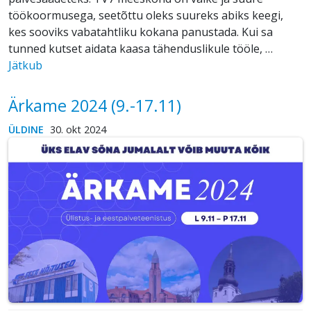
töökoormusega, seetõttu oleks suureks abiks keegi,
kes sooviks vabatahtliku kokana panustada. Kui sa
tunned kutset aidata kaasa tähenduslikule tööle, …
Jätkub
Ärkame 2024 (9.-17.11)
ÜLDINE
30. okt 2024