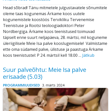
Head sõbrad! Tänu mitmetele julgustavatele sõnumitele
oleme taas kogunemas Ärkame koos uutele
kogunemistele koostöös Tervikliku Tervenemise
Teenistuse ja Rootsi teoloogiadoktori Peter
Nordbergiga. Ärkame koos teenistused toimuvad
täpselt enne suurt neljapäeva, 28. märtsi, mil koguneme
üleriigilisele Meie Isa palve kooslugemisele! Valmistame
ette oma südamed palve, ülistuse ja paastuga Ärkame
koos teenistustel: P 24. märtsil kell 18.00 …
Jätkub
Suur palveõhtu: Meie Isa palve
erisaade (5.03)
PROGRAMMIUUDISED
3. märts 2024