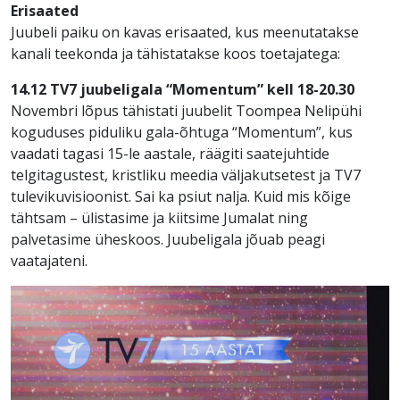
Erisaated
Juubeli paiku on kavas erisaated, kus meenutatakse
kanali teekonda ja tähistatakse koos toetajatega:
14.12 TV7 juubeligala “Momentum” kell 18-20.30
Novembri lõpus tähistati juubelit Toompea Nelipühi
koguduses piduliku gala-õhtuga “Momentum”, kus
vaadati tagasi 15-le aastale, räägiti saatejuhtide
telgitagustest, kristliku meedia väljakutsetest ja TV7
tulevikuvisioonist. Sai ka psiut nalja. Kuid mis kõige
tähtsam – ülistasime ja kiitsime Jumalat ning
palvetasime üheskoos. Juubeligala jõuab peagi
vaatajateni.