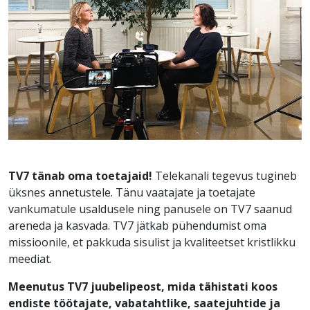
TV7 tänab oma toetajaid!
Telekanali tegevus tugineb
üksnes annetustele. Tänu vaatajate ja toetajate
vankumatule usaldusele ning panusele on TV7 saanud
areneda ja kasvada. TV7 jätkab pühendumist oma
missioonile, et pakkuda sisulist ja kvaliteetset kristlikku
meediat.
Meenutus TV7 juubelipeost, mida tähistati koos
endiste töötajate, vabatahtlike, saatejuhtide ja