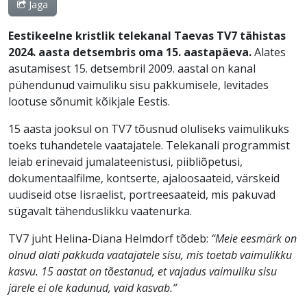
Jaga
Eestikeelne kristlik telekanal Taevas TV7 tähistas
2024. aasta detsembris oma 15. aastapäeva.
Alates
asutamisest 15. detsembril 2009. aastal on kanal
pühendunud vaimuliku sisu pakkumisele, levitades
lootuse sõnumit kõikjale Eestis.
15 aasta jooksul on TV7 tõusnud oluliseks vaimulikuks
toeks tuhandetele vaatajatele. Telekanali programmist
leiab erinevaid jumalateenistusi, piibliõpetusi,
dokumentaalfilme, kontserte, ajaloosaateid, värskeid
uudiseid otse Iisraelist, portreesaateid, mis pakuvad
sügavalt tähenduslikku vaatenurka.
TV7 juht Helina-Diana Helmdorf tõdeb:
“Meie eesmärk on
olnud alati pakkuda vaatajatele sisu, mis toetab vaimulikku
kasvu. 15 aastat on tõestanud, et vajadus vaimuliku sisu
järele ei ole kadunud, vaid kasvab.”