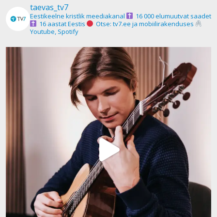
taevas_tv7
Eestikeelne kristlik meediakanal
16 000 elumuutvat saadet
16 aastat Eestis
Otse: tv7.ee ja mobiilirakenduses
Youtube, Spotify