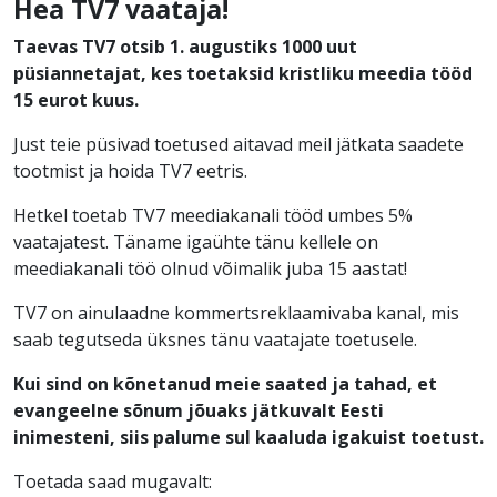
Hea TV7 vaataja!
Taevas TV7 otsib 1. augustiks 1000 uut
püsiannetajat, kes toetaksid kristliku meedia tööd
15 eurot kuus.
Just teie püsivad toetused aitavad meil jätkata saadete
tootmist ja hoida TV7 eetris.
Hetkel toetab TV7 meediakanali tööd umbes 5%
vaatajatest. Täname igaühte tänu kellele on
meediakanali töö olnud võimalik juba 15 aastat!
TV7 on ainulaadne kommertsreklaamivaba kanal, mis
saab tegutseda üksnes tänu vaatajate toetusele.
Kui sind on kõnetanud meie saated ja tahad, et
evangeelne sõnum jõuaks jätkuvalt Eesti
inimesteni, siis palume sul kaaluda igakuist toetust.
Toetada saad mugavalt: