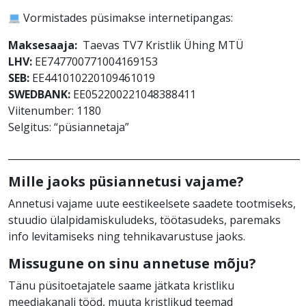
Vormistades püsimakse internetipangas:
Maksesaaja:
Taevas TV7 Kristlik Ühing MTÜ
LHV:
EE747700771004169153
SEB:
EE441010220109461019
SWEDBANK:
EE052200221048388411
Viitenumber: 1180
Selgitus: “püsiannetaja”
_____________________________________________________________
Mille jaoks püsiannetusi vajame?
Annetusi vajame uute eestikeelsete saadete tootmiseks,
stuudio ülalpidamiskuludeks, töötasudeks, paremaks
info levitamiseks ning tehnikavarustuse jaoks.
Missugune on sinu annetuse mõju?
Tänu püsitoetajatele saame jätkata kristliku
meediakanali tööd, muuta kristlikud teemad