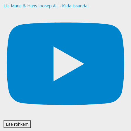
Liis Marie & Hans Joosep Alt - Kiida Issandat
Lae rohkem