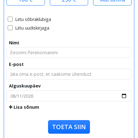
Liitu sõbraklubiga
Liitu uudiskirjaga
Nimi
E-post
Alguskuupäev
Lisa sõnum
TOETA SIIN