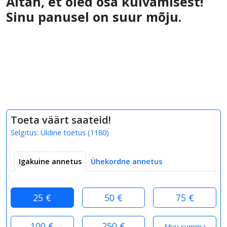
Aitäh, et oled osa külvamisest!
Sinu panusel on suur mõju.
Toeta väärt saateid!
Selgitus:
Üldine toetus
(
1180
)
Igakuine annetus
Ühekordne annetus
25 €
50 €
75 €
100 €
250 €