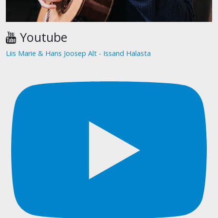
Youtube
Liis Marie & Hans Joosep Alt - Issand Halasta