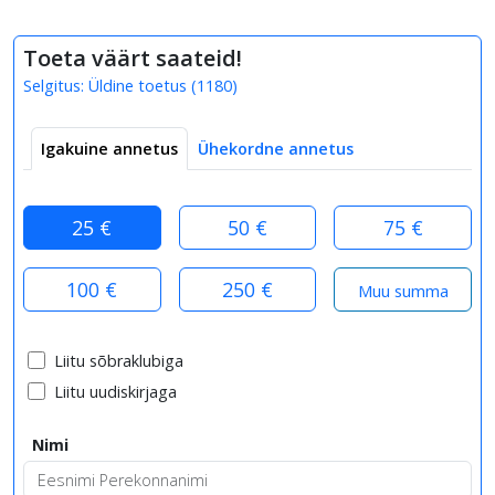
Toeta väärt saateid!
Selgitus:
Üldine toetus
(
1180
)
Igakuine annetus
Ühekordne annetus
25 €
50 €
75 €
100 €
250 €
Liitu sõbraklubiga
Liitu uudiskirjaga
Nimi