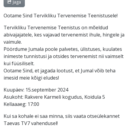
Jaga
Ootame Sind Tervikliku Tervenemise Teenistusele!
Tervikliku Tervenemise Teenistus on mõeldud
abivajajatele, kes vajavad tervenemist ihule, hingele ja
vaimule.
Pöördume Jumala poole palvetes, ülistuses, kuulates
inimeste tunnistusi ja otsides tervenemist nii vaimselt
kui füüsiliselt.
Ootame Sind, et jagada lootust, et Jumal võib teha
imesid meie kõigi eludes!
Kuupäev: 15.september 2024
Asukoht: Rakvere Karmeli kogudus, Koidula 5
Kellaaaeg: 17:00
Kui sa kohale ei saa minna, siis vaata otseülekannet
Taevas TV7 vahendusel!