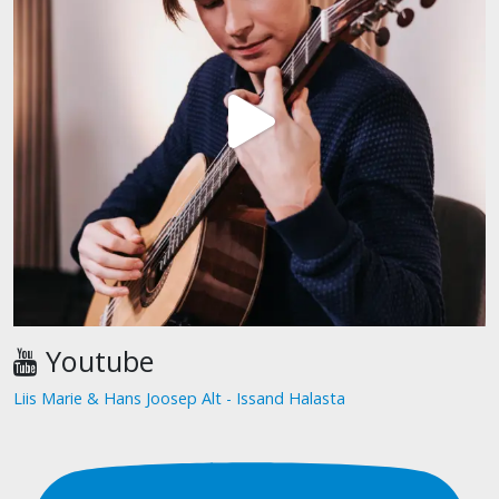
Youtube
Liis Marie & Hans Joosep Alt - Issand Halasta