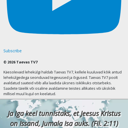
Subscribe
© 2026 Taevas TV7
Käesolevaid lehekülgi haldab Taevas TV7, kellele kuuluvad kõik antud
lehekülgedega seonduvad tegevused ja õigused. Taevas TV7 poolt
avaldatud saateid võib alla laadida üksnes isiklikuks otstarbeks.
Saadete täielik või osaline avaldamine teistes allikates või ükskõik
millisel muul kujul on keelatud.
Ja iga keel tunnistaks, et Jeesus Kristus
on Issand, Jumala Isa auks. (Fil. 2:11)