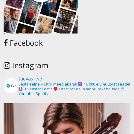
Facebook
Instagram
taevas_tv7
Eestikeelne kristlik meediakanal
16 000 elumuutvat saadet
16 aastat Eestis
Otse: tv7.ee ja mobiilirakenduses
Youtube, Spotify