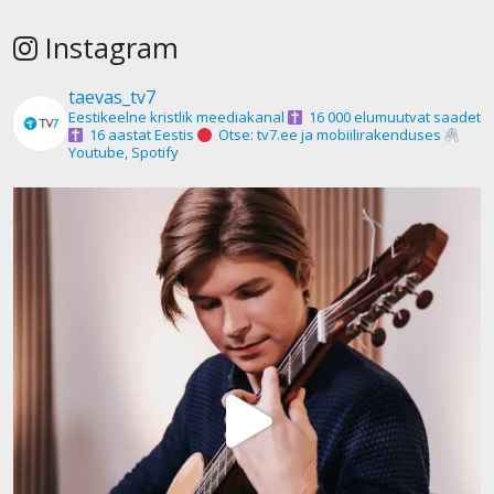
Instagram
taevas_tv7
Eestikeelne kristlik meediakanal
16 000 elumuutvat saadet
16 aastat Eestis
Otse: tv7.ee ja mobiilirakenduses
Youtube, Spotify