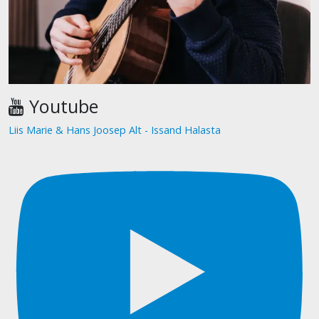
Youtube
Liis Marie & Hans Joosep Alt - Issand Halasta