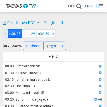
Menüü
Prindi kava PDF
Selgitused:
«
näd. 28
näd. 29
näd. 30
»
Sirvi päevi:
« Eelmine
Järgmine »
E 6.7.
00.00
Jumalateenistus
01.30
Kirkuse kiituseks
02.15
Jumal - minu varjupaik
02.30
Ühe linna lugu
03.00
Mees, mis teoksil?
03.20
Sõnum, mida jagada
03.30
Külalised meilt ja mujalt