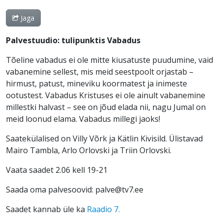
Jaga
Palvestuudio: tulipunktis Vabadus
Tõeline vabadus ei ole mitte kiusatuste puudumine, vaid
vabanemine sellest, mis meid seestpoolt orjastab –
hirmust, patust, mineviku koormatest ja inimeste
ootustest. Vabadus Kristuses ei ole ainult vabanemine
millestki halvast – see on jõud elada nii, nagu Jumal on
meid loonud elama. Vabadus millegi jaoks!
Saatekülalised on Villy Võrk ja Kätlin Kivisild. Ülistavad
Mairo Tambla, Arlo Orlovski ja Triin Orlovski.
Vaata saadet 2.06 kell 19-21
Saada oma palvesoovid: palve@tv7.ee
Saadet kannab üle ka
Raadio 7.