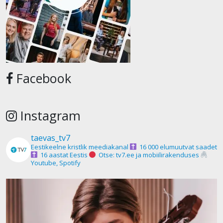
Facebook
Instagram
taevas_tv7
Eestikeelne kristlik meediakanal
16 000 elumuutvat saadet
16 aastat Eestis
Otse: tv7.ee ja mobiilirakenduses
Youtube, Spotify