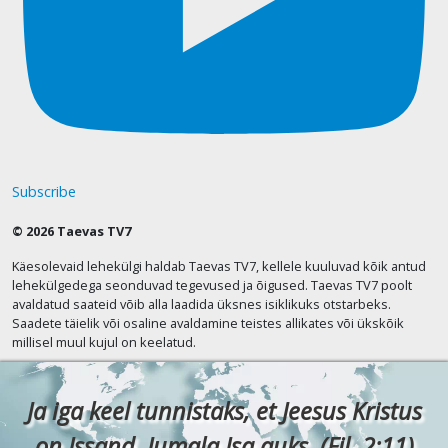
Subscribe
© 2026 Taevas TV7
Käesolevaid lehekülgi haldab Taevas TV7, kellele kuuluvad kõik antud
lehekülgedega seonduvad tegevused ja õigused. Taevas TV7 poolt
avaldatud saateid võib alla laadida üksnes isiklikuks otstarbeks.
Saadete täielik või osaline avaldamine teistes allikates või ükskõik
millisel muul kujul on keelatud.
Ja iga keel tunnistaks, et Jeesus Kristus
on Issand, Jumala Isa auks. (Fil. 2:11)