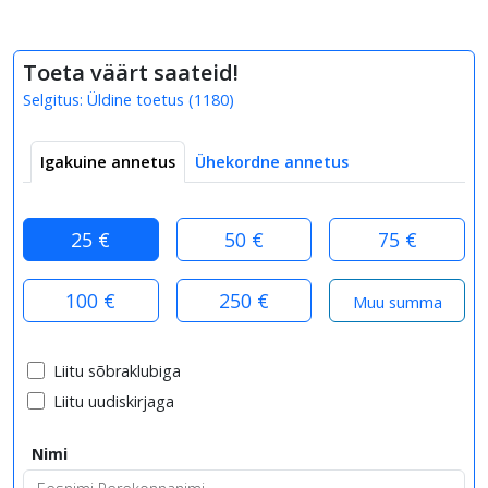
Toeta väärt saateid!
Selgitus:
Üldine toetus
(
1180
)
Igakuine annetus
Ühekordne annetus
25 €
50 €
75 €
100 €
250 €
Liitu sõbraklubiga
Liitu uudiskirjaga
Nimi