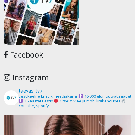
Facebook
Instagram
taevas_tv7
Eestikeelne kristlik meediakanal
16 000 elumuutvat saadet
16 aastat Eestis
Otse: tv7.ee ja mobiilirakenduses
Youtube, Spotify