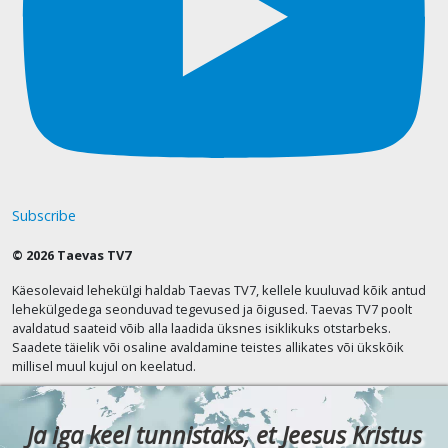
Subscribe
© 2026 Taevas TV7
Käesolevaid lehekülgi haldab Taevas TV7, kellele kuuluvad kõik antud
lehekülgedega seonduvad tegevused ja õigused. Taevas TV7 poolt
avaldatud saateid võib alla laadida üksnes isiklikuks otstarbeks.
Saadete täielik või osaline avaldamine teistes allikates või ükskõik
millisel muul kujul on keelatud.
Ja iga keel tunnistaks, et Jeesus Kristus