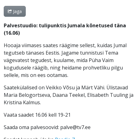
Jaga
Palvestuudio: tulipunktis Jumala kõnetused täna
(16.06)
Hooaja viimases saates räägime sellest, kuidas Jumal
tegutseb tänases Eestis. Jagame tunnistusi Tema
vägevatest tegudest, kuulame, mida Püha Vaim
kogudusele räägib, ning heidame prohvetliku pilgu
sellele, mis on ees ootamas.
Saatekülalised on Veikko Võsu ja Märt Vähi. Ülistavad
Maria Belogortseva, Daana Teekel, Elisabeth Tuuling ja
Kristina Kalmus.
Vaata saadet 16.06 kell 19-21
Saada oma palvesoovid: palve@tv7.ee