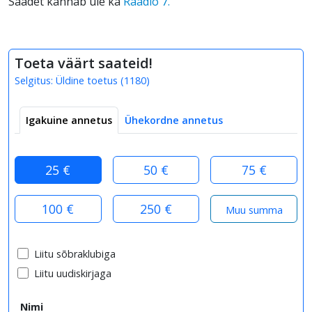
Saadet kannab üle ka
Raadio 7.
Toeta väärt saateid!
Selgitus:
Üldine toetus
(
1180
)
Igakuine annetus
Ühekordne annetus
25 €
50 €
75 €
100 €
250 €
Liitu sõbraklubiga
Liitu uudiskirjaga
Nimi