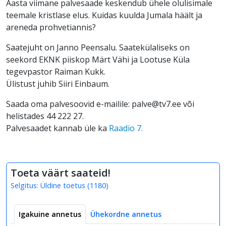
Aasta viimane palvesaade keskendub ühele olulisimale
teemale kristlase elus. Kuidas kuulda Jumala häält ja
areneda prohvetiannis?
Saatejuht on Janno Peensalu. Saatekülaliseks on
seekord EKNK piiskop Märt Vähi ja Lootuse Küla
tegevpastor Raiman Kukk.
Ülistust juhib Siiri Einbaum.
Saada oma palvesoovid e-mailile: palve@tv7.ee või
helistades 44 222 27.
Palvesaadet kannab üle ka
Raadio 7.
Toeta väärt saateid!
Selgitus:
Üldine toetus
(
1180
)
Igakuine annetus
Ühekordne annetus