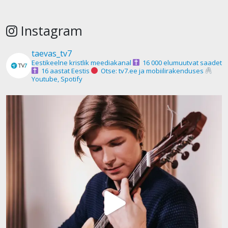
Instagram
taevas_tv7
Eestikeelne kristlik meediakanal
16 000 elumuutvat saadet
16 aastat Eestis
Otse: tv7.ee ja mobiilirakenduses
Youtube, Spotify