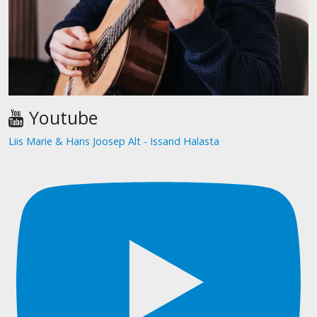
Youtube
Liis Marie & Hans Joosep Alt - Issand Halasta