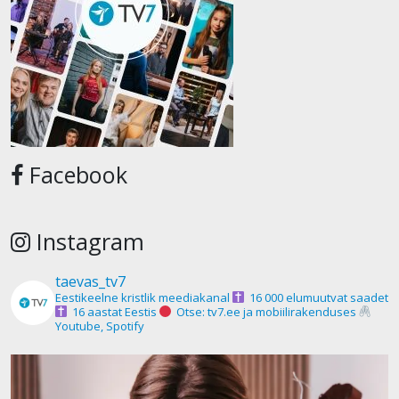
Facebook
Instagram
taevas_tv7
Eestikeelne kristlik meediakanal
16 000 elumuutvat saadet
16 aastat Eestis
Otse: tv7.ee ja mobiilirakenduses
Youtube, Spotify