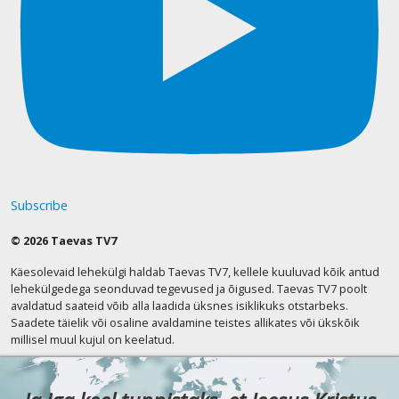
Subscribe
© 2026 Taevas TV7
Käesolevaid lehekülgi haldab Taevas TV7, kellele kuuluvad kõik antud
lehekülgedega seonduvad tegevused ja õigused. Taevas TV7 poolt
avaldatud saateid võib alla laadida üksnes isiklikuks otstarbeks.
Saadete täielik või osaline avaldamine teistes allikates või ükskõik
millisel muul kujul on keelatud.