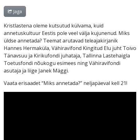
Jaga
Kristlastena oleme kutsutud külvama, kuid
annetuskultuur Eestis pole veel välja kujunenud. Miks
üldse annetada? Teemat arutavad teleajakirjanik
Hannes Hermaküla, Vähiravifond Kingitud Elu juht Toivo
Tänavsuu ja Kirikufondi juhataja, Tallinna Lastehaigla
Toetusfondi nõukogu esimees ning Vähiravifondi
asutaja ja liige Janek Mäggi.
Vaata erisaadet “Miks annetada?” neljapäeval kell 21!