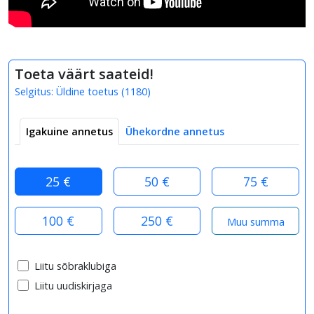
Toeta väärt saateid!
Selgitus:
Üldine toetus
(
1180
)
Igakuine annetus
Ühekordne annetus
25 €
50 €
75 €
100 €
250 €
Liitu sõbraklubiga
Liitu uudiskirjaga