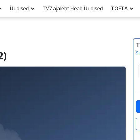
Uudised
TV7 ajaleht Head Uudised
TOETA
T
2)
S