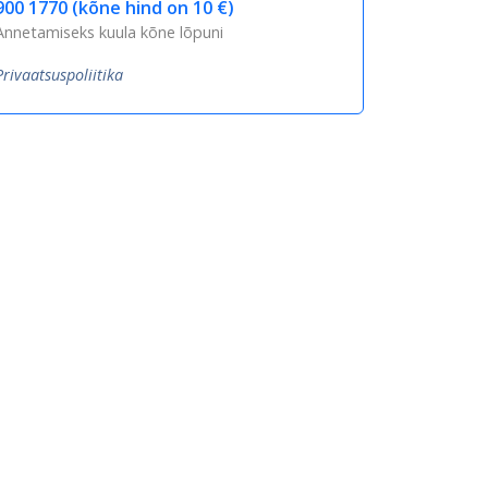
900 1770 (kõne hind on 10 €)
Annetamiseks kuula kõne lõpuni
Privaatsuspoliitika