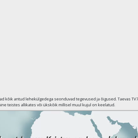
vad kõik antud lehekülgedega seonduvad tegevused ja õigused. Taevas TV7 p
ine teistes allikates või ükskõik millisel muul kujul on keelatud.