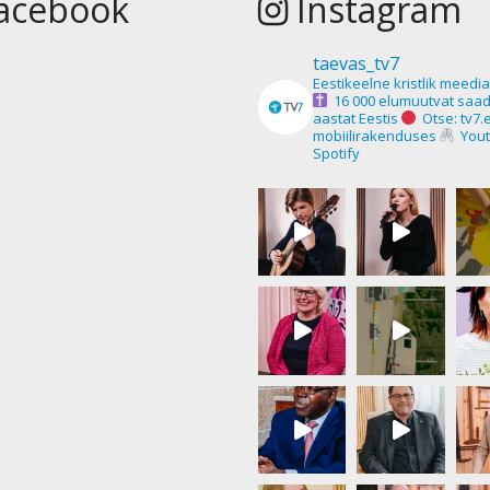
acebook
Instagram
taevas_tv7
Eestikeelne kristlik meedi
16 000 elumuutvat saad
aastat Eestis
Otse: tv7.
mobiilirakenduses
Yout
Spotify