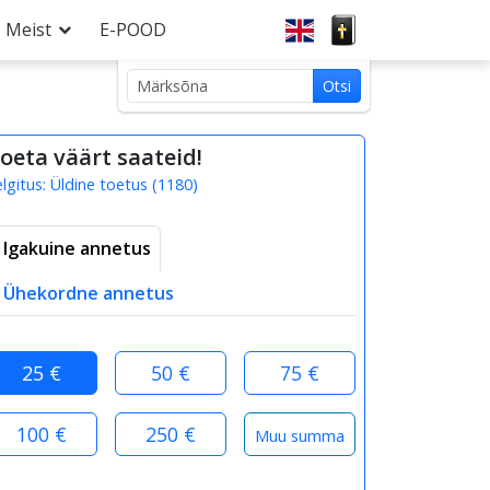
Meist
E-POOD
Otsi
Otsi
märksõnaga:
oeta väärt saateid!
elgitus:
Üldine toetus
(
1180
)
Igakuine annetus
Ühekordne annetus
25 €
50 €
75 €
100 €
250 €