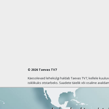
© 2026 Taevas TV7
Käesolevaid lehekülgi haldab Taevas TV7, kellele kuulu
isiklikuks otstarbeks. Saadete täielik või osaline avaldam