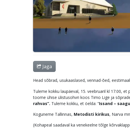
Jaga
Head sõbrad, usukaaslased, vennad-õed, eestimaa
Tuleme kokku laupäeval, 15. veebruaril kl 17.00, et 
toome ühise ülistusohvri koos Timo Lige ja sõprad
rahvas”.
Tuleme kokku, et öelda: “
Issand – saagu
Koguneme Tallinnas,
Metodisti kirikus
, Narva mn
(Kohapeal saadaval ka venekeelne tõlge kõrvaklappi