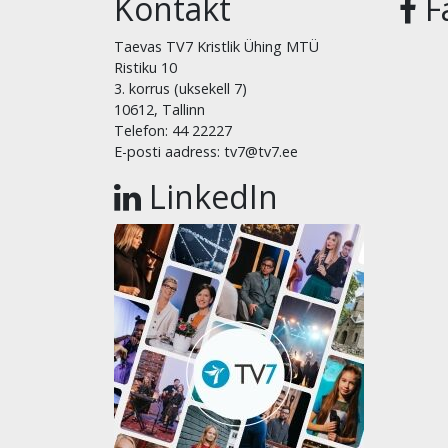
Kontakt
F
Taevas TV7 Kristlik Ühing MTÜ
Ristiku 10
3. korrus (uksekell 7)
10612, Tallinn
Telefon: 44 22227
E-posti aadress: tv7@tv7.ee
LinkedIn