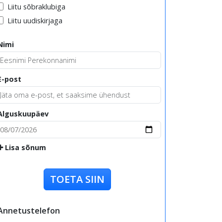
Liitu sõbraklubiga
Liitu uudiskirjaga
Nimi
E-post
Alguskuupäev
Lisa sõnum
TOETA SIIN
Annetustelefon