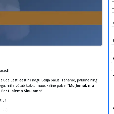
lased!
paluda Eesti eest nii nagu Eelija palus. Täname, palume ning
ega, mille võtab kokku muusikaline palve:
“Mu Jumal, mu
 Eesti olema Sinu oma!
“
t 51.
des).