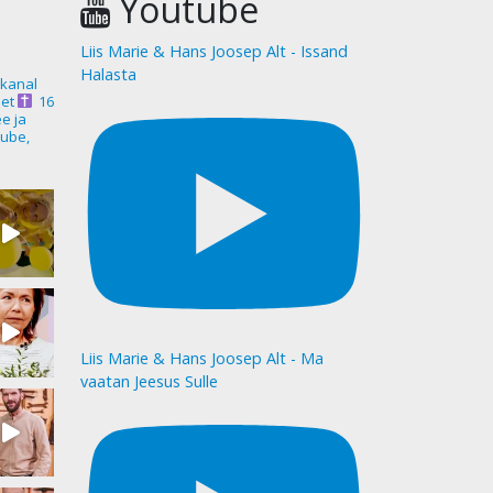
Youtube
Liis Marie & Hans Joosep Alt - Issand
Halasta
akanal
et
16
ee ja
ube,
Liis Marie & Hans Joosep Alt - Ma
vaatan Jeesus Sulle