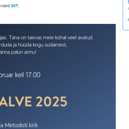
t näed
SIIT.