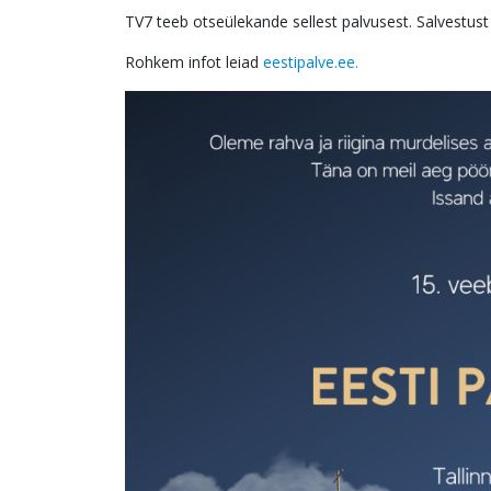
TV7 teeb otseülekande sellest palvusest. Salvestus
Rohkem infot leiad
eestipalve.ee.