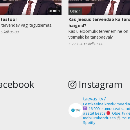
min
Osa: 1
30
atastool
Kas Jeesus tervendab ka tän
 tervendav vägi tegutsemas.
haigeid?
Kas üleloomulik tervenemine on
5 kell 05.00
võimalik ka tänapäeval?
K 29.7.2015 kell 05.00
acebook
Instagram
taevas_tv7
Eestikeelne kristlik meedi
16 000 elumuutvat saad
aastat Eestis
Otse: tv7.
mobiilirakenduses
Yout
Spotify