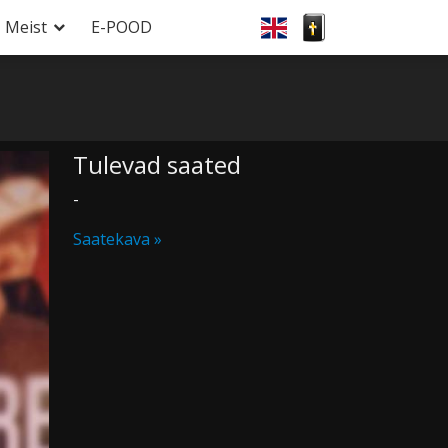
Meist
E-POOD
Tulevad saated
-
Saatekava »