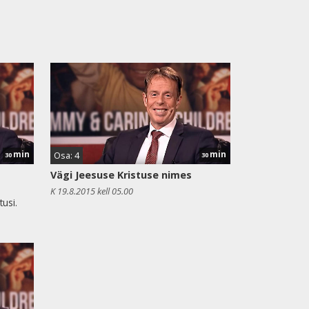
min
min
Osa: 4
30
30
Vägi Jeesuse Kristuse nimes
K 19.8.2015 kell 05.00
usi.