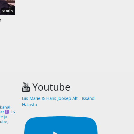
min
30
a
Youtube
Liis Marie & Hans Joosep Alt - Issand
Halasta
akanal
et
16
ee ja
ube,