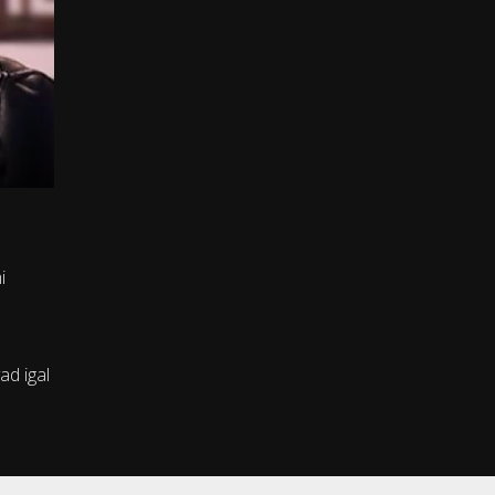
i
ad igal