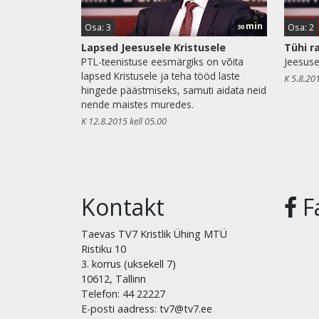
min
Osa: 3
Osa: 2
30
Lapsed Jeesusele Kristusele
Tühi r
PTL-teenistuse eesmärgiks on võita
Jeesuse
lapsed Kristusele ja teha tööd laste
K 5.8.201
hingede päästmiseks, samuti aidata neid
nende maistes muredes.
K 12.8.2015 kell 05.00
Kontakt
F
Taevas TV7 Kristlik Ühing MTÜ
Ristiku 10
3. korrus (uksekell 7)
10612, Tallinn
Telefon: 44 22227
E-posti aadress: tv7@tv7.ee