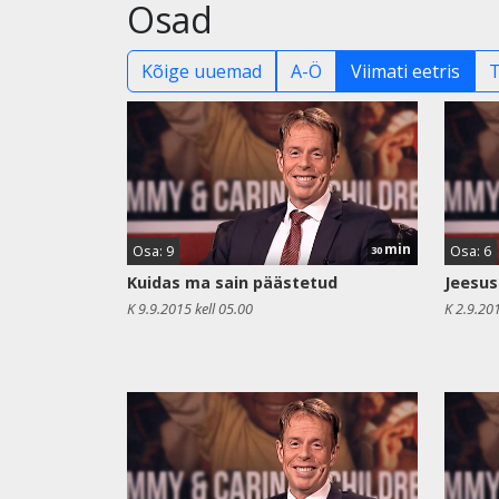
Osad
Kõige uuemad
A-Ö
Viimati eetris
min
Osa: 9
Osa: 6
30
Kuidas ma sain päästetud
Jeesus
K 9.9.2015 kell 05.00
K 2.9.201