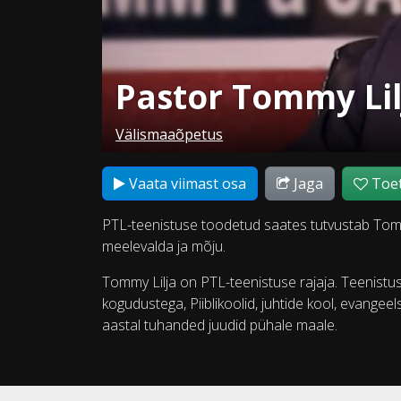
Pastor Tommy Li
Välismaaõpetus
Vaata viimast osa
Jaga
Toet
PTL-teenistuse toodetud saates tutvustab Tomm
meelevalda ja mõju.
Tommy Lilja on PTL-teenistuse rajaja. Teenistus
kogudustega, Piiblikoolid, juhtide kool, evangee
aastal tuhanded juudid pühale maale.