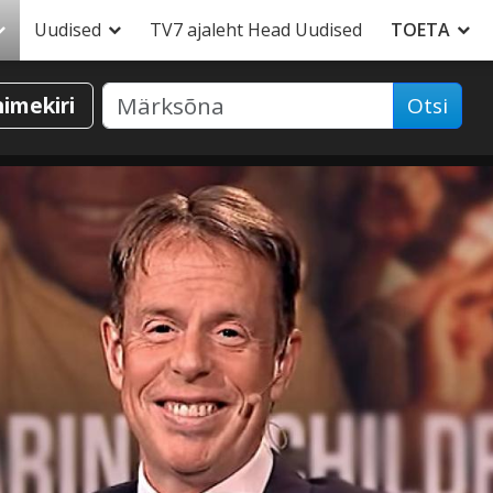
Uudised
TV7 ajaleht Head Uudised
TOETA
nimekiri
Otsi