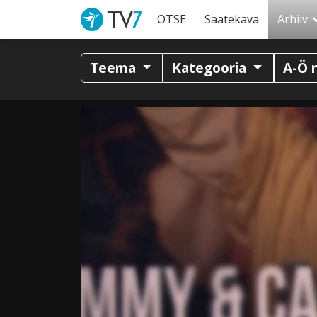
OTSE
Saatekava
Arhiiv
Teema
Kategooria
A-Ö 