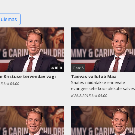
Tulemas
min
Osa: 5
30
e Kristuse tervendav vägi
Taevas vallutab Maa
Saates näidatakse erinevate
5 kell 05.00
evangeelsete koosolekute salvest
K 26.8.2015 kell 05.00