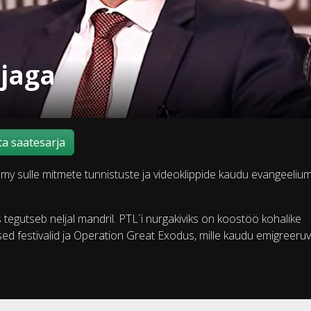
ljaga
a saatesarja
y sulle mitmete tunnistuste ja videoklippide kaudu evangeelium
 tegutseb neljal mandril. PTL´i nurgakiviks on koostöö kohalike
lsed festivalid ja Operation Great Exodus, mille kaudu emigreeruv