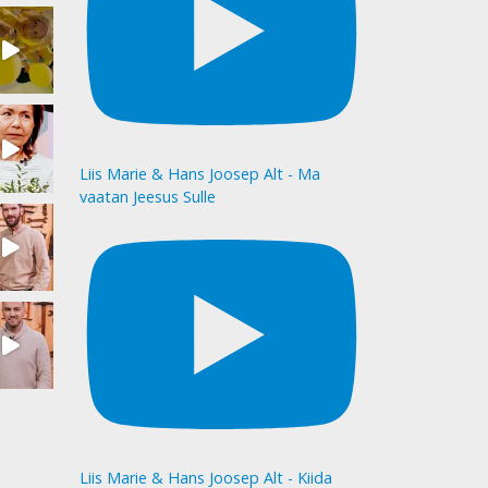
Liis Marie & Hans Joosep Alt - Ma
vaatan Jeesus Sulle
Liis Marie & Hans Joosep Alt - Kiida